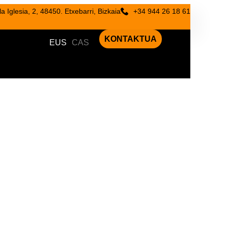
a Iglesia, 2, 48450. Etxebarri, Bizkaia
+34 944 26 18 61
KONTAKTUA
EUS
CAS