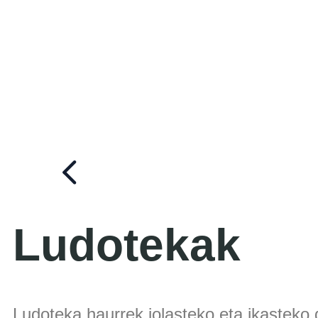
Ludotekak
Ludoteka haurrek jolasteko eta ikasteko 