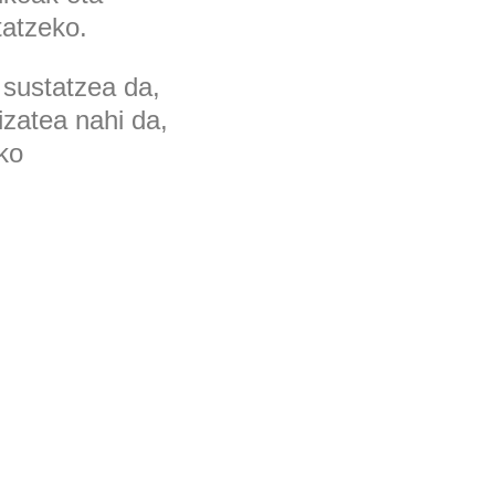
tatzeko.
 sustatzea da,
izatea nahi da,
ko