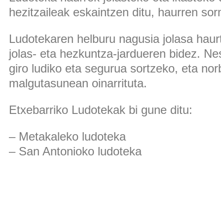
hezitzaileak eskaintzen ditu, haurren so
Ludotekaren helburu nagusia jolasa haur
jolas- eta hezkuntza-jardueren bidez. Ne
giro ludiko eta segurua sortzeko, eta no
malgutasunean oinarrituta.
Etxebarriko Ludotekak bi gune ditu:
– Metakaleko ludoteka
– San Antonioko ludoteka