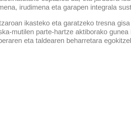
rmena, irudimena eta garapen integrala sus
tzaroan ikasteko eta garatzeko tresna gisa
ska-mutilen parte-hartze aktiborako gunea 
rberaren eta taldearen beharretara egokitze