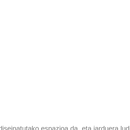
diseinatutako espazioa da, eta jarduera lud