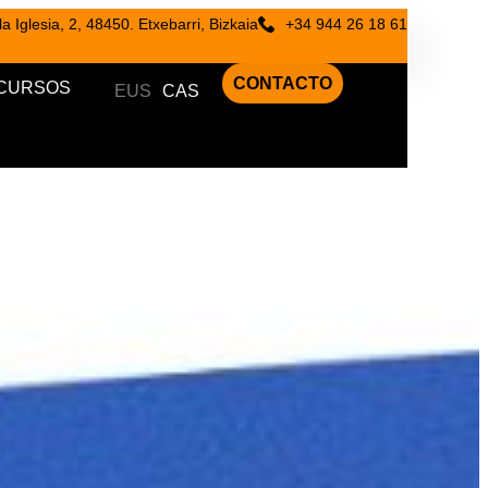
a Iglesia, 2, 48450. Etxebarri, Bizkaia
+34 944 26 18 61
CONTACTO
ECURSOS
EUS
CAS