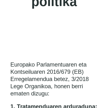
politika
Europako Parlamentuaren eta
Kontseiluaren 2016/679 (EB)
Erregelamendua betez, 3/2018
Lege Organikoa, honen berri
ematen dizugu:
1. Tratamenduaren arduraduna: