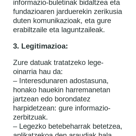
informazio-buletinak bidaltzea eta
fundazioaren jarduerekin zerikusia
duten komunikazioak, eta gure
erabiltzaile eta laguntzaileak.
3. Legitimazioa:
Zure datuak tratatzeko lege-
oinarria hau da:
– Interesdunaren adostasuna,
honako hauekin harremanetan
jartzean edo borondatez
harpidetzean: gure informazio-
zerbitzuak.
– Legezko betebeharrak betetzea,
aplikatzekoa den araudiak hala