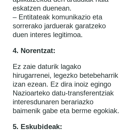
eskatzen duenean.
– Entitateak komunikazio eta
sorrerako jarduerak garatzeko
duen interes legitimoa.
4. Norentzat:
Ez zaie daturik lagako
hirugarrenei, legezko betebeharrik
izan ezean. Ez dira inoiz egingo
Nazioarteko datu-transferentziak
interesdunaren berariazko
baimenik gabe eta berme egokiak.
5. Eskubideak: