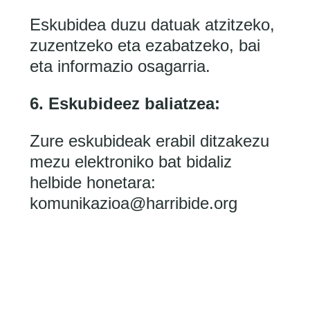
Eskubidea duzu datuak atzitzeko,
zuzentzeko eta ezabatzeko, bai
eta informazio osagarria.
6. Eskubideez baliatzea:
Zure eskubideak erabil ditzakezu
mezu elektroniko bat bidaliz
helbide honetara:
komunikazioa@harribide.org