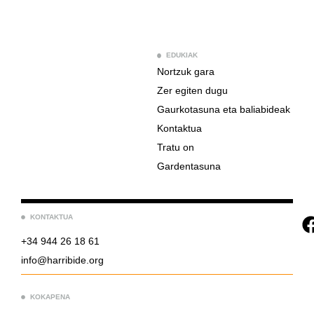
EDUKIAK
Nortzuk gara
Zer egiten dugu
Gaurkotasuna eta baliabideak
Kontaktua
Tratu on
Gardentasuna
KONTAKTUA
+34 944 26 18 61
info@harribide.org
KOKAPENA