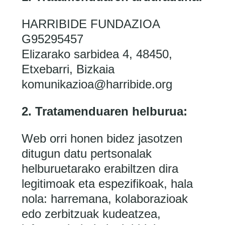
HARRIBIDE FUNDAZIOA
G95295457
Elizarako sarbidea 4, 48450,
Etxebarri, Bizkaia
komunikazioa@harribide.org
2. Tratamenduaren helburua:
Web orri honen bidez jasotzen
ditugun datu pertsonalak
helburuetarako erabiltzen dira
legitimoak eta espezifikoak, hala
nola: harremana, kolaborazioak
edo zerbitzuak kudeatzea,